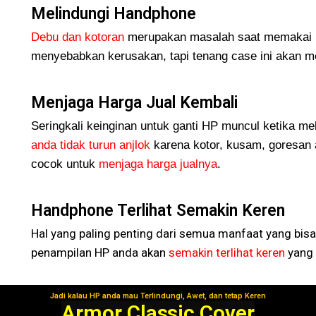
Melindungi Handphone
Debu dan kotoran
merupakan masalah saat memakai H
menyebabkan kerusakan, tapi tenang case ini akan me
Menjaga Harga Jual Kembali
Seringkali keinginan untuk ganti HP muncul ketika me
anda tidak turun
anjlok
karena kotor, kusam, goresan 
cocok untuk
menjaga harga jualnya
.
Handphone Terlihat Semakin Keren
Hal yang paling penting dari semua manfaat yang bisa
penampilan HP anda akan
semakin terlihat keren
yang 
Jadi kalau HP anda mau Terlindungi, Awet, dan tetap Keren
Segera Gunakan!
Armor Classic Cover