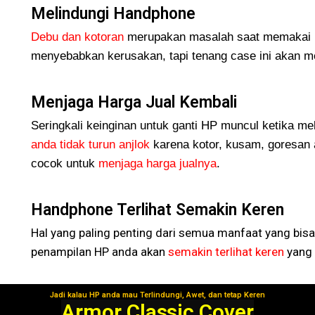
Melindungi Handphone
Debu dan kotoran
merupakan masalah saat memakai H
menyebabkan kerusakan, tapi tenang case ini akan me
Menjaga Harga Jual Kembali
Seringkali keinginan untuk ganti HP muncul ketika me
anda tidak turun
anjlok
karena kotor, kusam, goresan 
cocok untuk
menjaga harga jualnya
.
Handphone Terlihat Semakin Keren
Hal yang paling penting dari semua manfaat yang bisa
penampilan HP anda akan
semakin terlihat keren
yang 
Jadi kalau HP anda mau Terlindungi, Awet, dan tetap Keren
Segera Gunakan!
Armor Classic Cover