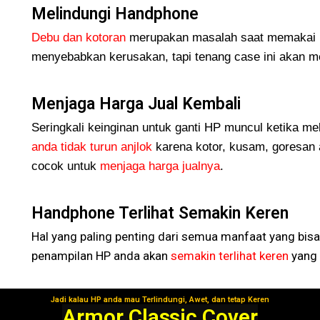
Melindungi Handphone
Debu dan kotoran
merupakan masalah saat memakai H
menyebabkan kerusakan, tapi tenang case ini akan me
Menjaga Harga Jual Kembali
Seringkali keinginan untuk ganti HP muncul ketika me
anda tidak turun
anjlok
karena kotor, kusam, goresan 
cocok untuk
menjaga harga jualnya
.
Handphone Terlihat Semakin Keren
Hal yang paling penting dari semua manfaat yang bisa
penampilan HP anda akan
semakin terlihat keren
yang 
Jadi kalau HP anda mau Terlindungi, Awet, dan tetap Keren
Segera Gunakan!
Armor Classic Cover