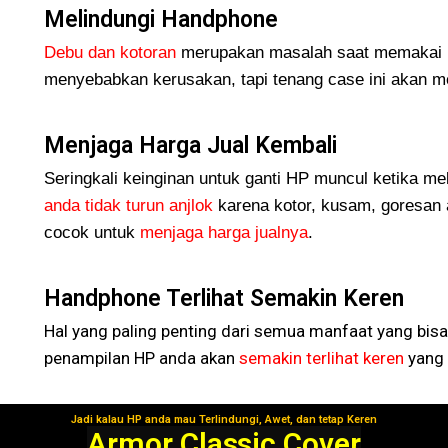
Melindungi Handphone
Debu dan kotoran
merupakan masalah saat memakai H
menyebabkan kerusakan, tapi tenang case ini akan me
Menjaga Harga Jual Kembali
Seringkali keinginan untuk ganti HP muncul ketika me
anda tidak turun
anjlok
karena kotor, kusam, goresan 
cocok untuk
menjaga harga jualnya
.
Handphone Terlihat Semakin Keren
Hal yang paling penting dari semua manfaat yang bisa
penampilan HP anda akan
semakin terlihat keren
yang 
Jadi kalau HP anda mau Terlindungi, Awet, dan tetap Keren
Segera Gunakan!
Armor Classic Cover