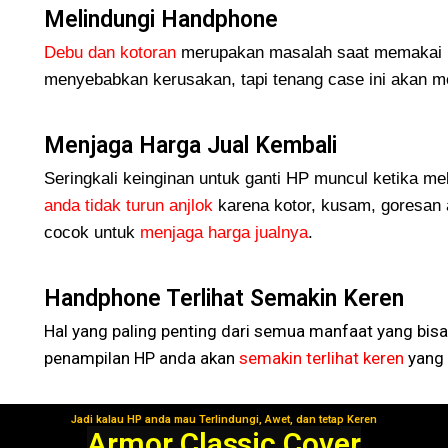
Melindungi Handphone
Debu dan kotoran
merupakan masalah saat memakai H
menyebabkan kerusakan, tapi tenang case ini akan me
Menjaga Harga Jual Kembali
Seringkali keinginan untuk ganti HP muncul ketika me
anda tidak turun
anjlok
karena kotor, kusam, goresan 
cocok untuk
menjaga harga jualnya
.
Handphone Terlihat Semakin Keren
Hal yang paling penting dari semua manfaat yang bisa
penampilan HP anda akan
semakin terlihat keren
yang 
Jadi kalau HP anda mau Terlindungi, Awet, dan tetap Keren
Segera Gunakan!
Armor Classic Cover