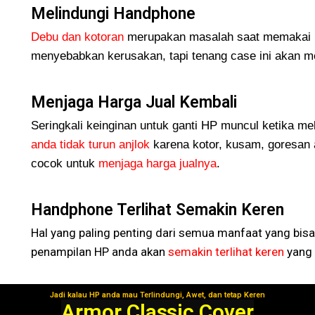
Melindungi Handphone
Debu dan kotoran
merupakan masalah saat memakai H
menyebabkan kerusakan, tapi tenang case ini akan me
Menjaga Harga Jual Kembali
Seringkali keinginan untuk ganti HP muncul ketika me
anda tidak turun
anjlok
karena kotor, kusam, goresan 
cocok untuk
menjaga harga jualnya
.
Handphone Terlihat Semakin Keren
Hal yang paling penting dari semua manfaat yang bisa
penampilan HP anda akan
semakin terlihat keren
yang 
Jadi kalau HP anda mau Terlindungi, Awet, dan tetap Keren
Segera Gunakan!
Armor Classic Cover