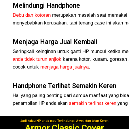
Melindungi Handphone
Debu dan kotoran
merupakan masalah saat memakai H
menyebabkan kerusakan, tapi tenang case ini akan me
Menjaga Harga Jual Kembali
Seringkali keinginan untuk ganti HP muncul ketika me
anda tidak turun
anjlok
karena kotor, kusam, goresan 
cocok untuk
menjaga harga jualnya
.
Handphone Terlihat Semakin Keren
Hal yang paling penting dari semua manfaat yang bisa
penampilan HP anda akan
semakin terlihat keren
yang 
Jadi kalau HP anda mau Terlindungi, Awet, dan tetap Keren
Segera Gunakan!
Armor Classic Cover