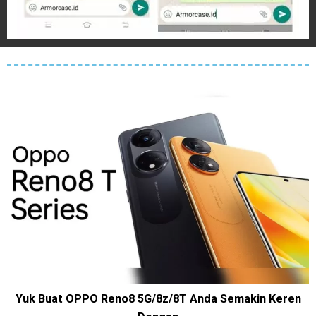
Yuk Buat OPPO Reno8 5G/8z/8T Anda Semakin Keren