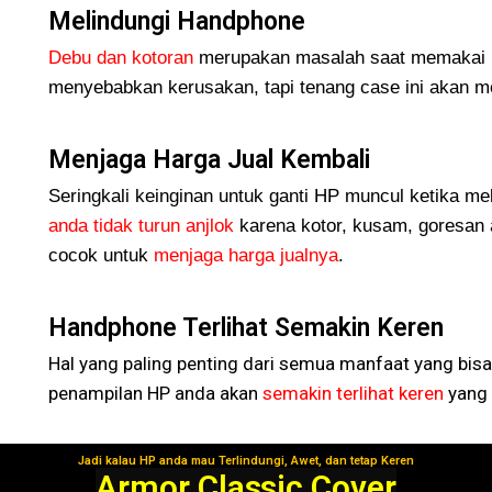
Melindungi Handphone
Debu dan kotoran
merupakan masalah saat memakai H
menyebabkan kerusakan, tapi tenang case ini akan me
Menjaga Harga Jual Kembali
Seringkali keinginan untuk ganti HP muncul ketika me
anda tidak turun
anjlok
karena kotor, kusam, goresan 
cocok untuk
menjaga harga jualnya
.
Handphone Terlihat Semakin Keren
Hal yang paling penting dari semua manfaat yang bisa
penampilan HP anda akan
semakin terlihat keren
yang 
Jadi kalau HP anda mau Terlindungi, Awet, dan tetap Keren
Segera Gunakan!
Armor Classic Cover