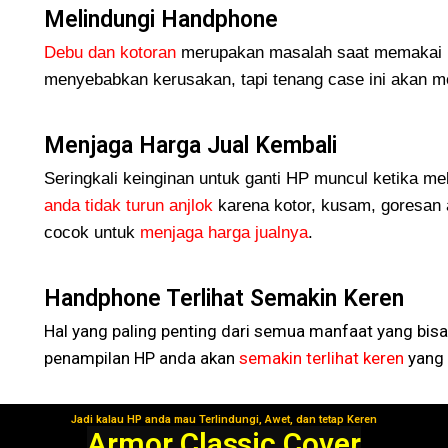
Melindungi Handphone
Debu dan kotoran
merupakan masalah saat memakai H
menyebabkan kerusakan, tapi tenang case ini akan me
Menjaga Harga Jual Kembali
Seringkali keinginan untuk ganti HP muncul ketika me
anda tidak turun
anjlok
karena kotor, kusam, goresan 
cocok untuk
menjaga harga jualnya
.
Handphone Terlihat Semakin Keren
Hal yang paling penting dari semua manfaat yang bisa
penampilan HP anda akan
semakin terlihat keren
yang 
Jadi kalau HP anda mau Terlindungi, Awet, dan tetap Keren
Segera Gunakan!
Armor Classic Cover