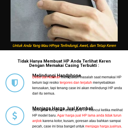
Untuk Anda Yang Mau HPnya Terlindungi, Awet, dan Tetap Keren
Tidak Hanya Membuat HP Anda Terlihat Keren
Dengan Memakai Casing Terbukti :
Melindungi Handphone
Debu dan kotoran
merupakan masalah saat memakai HP
belum lagi resiko
tergores dan terjatuh
menyebabkan
kerusakan, tapi tenang case ini akan melindungi HP anda
dari itu semua.
Menjaga Harga Jual Kembali
Seringkali keinginan untuk ganti HP muncul ketika melihat
HP model baru.
Agar harga jual HP lama anda tidak turun
anjlok
karena kotor, kusam, goresan atau bahkan sampai
pecah, case ini bisa banget untuk
menjaga harga jualnya
.