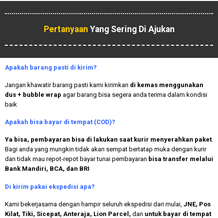
Pertanyaan
Yang Sering Di Ajukan
Apakah
barang pasti di kirim?
Jangan khawatir barang pasti kami kirimkan
di kemas menggunakan
dus + bubble wrap
agar barang bisa segera anda terima dalam kondisi
baik
Apakah bisa bayar di tempat (COD)?
Ya bisa, pembayaran bisa di lakukan saat kurir menyerahkan paket
.
Bagi anda yang mungkin tidak akan sempat bertatap muka dengan kurir
dan tidak mau repot-repot bayar tunai pembayaran
bisa transfer melalui
Bank Mandiri, BCA, dan BRI
Di kirim pakai ekspedisi apa?
Kami bekerjasama dengan hampir seluruh ekspedisi dari mulai,
JNE, Pos
Kilat, Tiki, Sicepat, Anteraja, Lion Parcel,
dan
untuk bayar di tempat