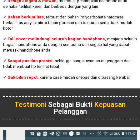
✔
Design elegant & mewah
,
membuat penampilan hanphone anda
semakin terlihat keren dan berbeda dengan yang lain
✔
Bahan berkualitas,
terbuat dari bahan Polycarbonate hardcase
berkualitas acrylic mirror tahan goresan dan benturan serta tidak mudah
kotor
✔
Full cover melindungi seluruh bagian handphone,
menjaga seluruh
bagian handphone anda dengan sempurna dari segala hal yang dapat
merusak handphone anda
✔
Sangat pas dan presisi,
sehingga sangat nyaman di genggam dan
tidak membuat hp terlihat tebal
✔
Gak bikin repot,
karena case mudah dilepas dan dipasang kembali
Testimoni
Sebagai Bukti
Kepuasan
Pelanggan