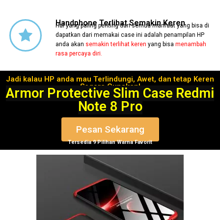
Handphone Terlihat Semakin Keren
Hal yang paling penting dari semua manfaat yang bisa di
dapatkan dari memakai case ini adalah penampilan HP
anda akan
semakin terlihat keren
yang bisa
menambah
rasa percaya diri.
Jadi kalau HP anda mau Terlindungi, Awet, dan tetap Keren
Segera Gunakan!
Armor Protective Slim Case Redmi
Note 8 Pro
Pesan Sekarang
Tersedia 9 Pilihan Warna Favorit