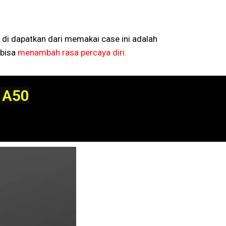
 di dapatkan dari memakai case ini adalah
bisa
menambah rasa percaya diri.
 A50