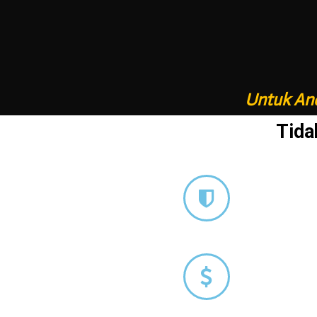
Untuk And
Tida