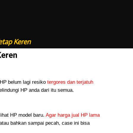
etap Keren
Keren
P belum lagi resiko
tergores dan terjatuh
lindungi HP anda dari itu semua.
lihat HP model baru.
Agar harga jual HP lama
atau bahkan sampai pecah, case ini bisa