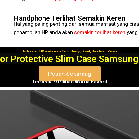
Handphone Terlihat Semakin Keren
Hal yang paling penting dari semua manfaat yang bisa
penampilan HP anda akan
semakin terlihat keren
yang 
Jadi kalau HP anda mau Terlindungi, Awet, dan tetap Keren
Segera Gunakan!
or Protective Slim Case Samsung
Pesan Sekarang
Tersedia 9 Pilihan Warna Favorit